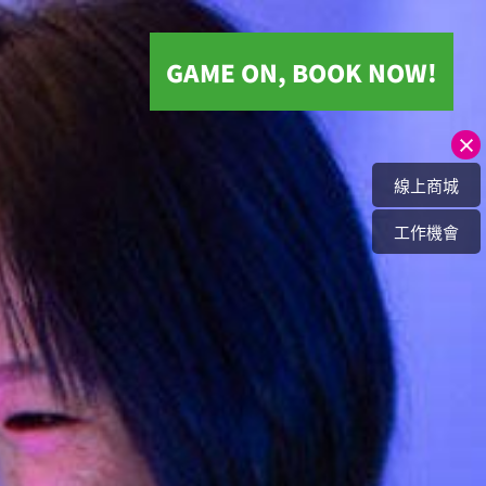
選擇分館：
GAME ON, BOOK NOW!
入住日期：
選擇分館：
幾晚：
D
線上商城
入住日期：
成人：
工作機會
幾晚：
孩童：
S
成人：
搜尋
ITIES
孩童：
搜尋
RACT